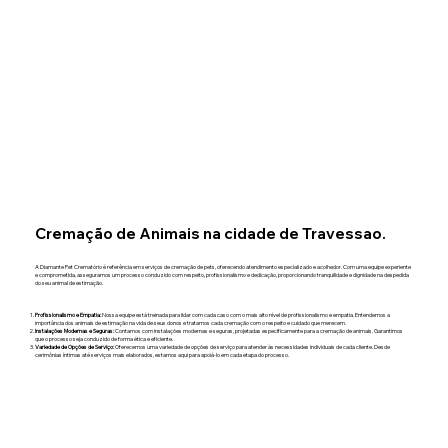
Cremação de Animais na cidade de Travessao.
A Diamante Pet Crematório é referência em serviços de cremação de pets, oferecendo atendimento especializado e acolhedor. Com uma equipe experiente
e comprometida, asseguramos um processo conduzido com respeito, profissionalismo e dedicação, proporcionando tranquilidade e dignidade na despedida
do seu animal de estimação.
Profissionalismo e Empatia:
Nossa equipe está treinada para lidar com cada caso com o mais alto nível de profissionalismo e empatia. Entendemos a
importância dos animais de estimação na vida de seus donos e tratamos cada cremação com o respeito e cuidado que merecem.
Instalações Modernas e Seguras:
Contamos com instalações modernas e seguras, projetadas especificamente para a cremação de animais. Garantimos
que o processo seja conduzido de forma ética e eficiente.
Variedade de Opções de Serviço:
Oferecemos uma variedade de opções de serviço para atender às necessidades individuais de cada cliente. Desde
cerimônias íntimas até serviços mais elaborados, estamos aqui para apoiá-lo em cada etapa do processo.