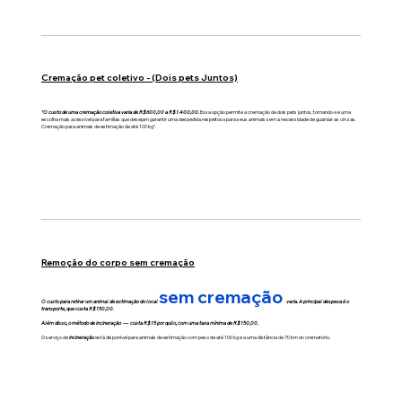
Cremação pet coletivo - (Dois pets Juntos)
"O custo de uma cremação coletiva varia de R$600,00 a R$1.400,00.
Essa opção permite a cremação de dois pets juntos, tornando-se uma
escolha mais acessível para famílias que desejam garantir uma despedida respeitosa para seus animais sem a necessidade de guardar as cinzas.
Cremação para animais de estimação de até 100 kg".
Remoção do corpo sem cremação
sem cremação
O custo para retirar um animal de estimação do local
varia. A principal despesa é o
transporte, que custa R$150,00.
Além disso, o método de incineração — custa R$15 por quilo, com uma taxa mínima de R$150,00.
O serviço de
incineração
está disponível para animais de estimação com peso de até 100 kg e a uma distância de 70 km do crematório.