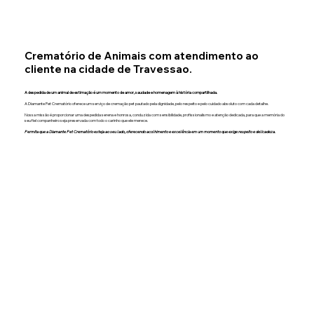
Crematório de Animais com atendimento ao
cliente na cidade de Travessao.
A despedida de um animal de estimação é um momento de amor, saudade e homenagem à história compartilhada.
A Diamante Pet Crematório oferece um serviço de cremação pet pautado pela dignidade, pelo respeito e pelo cuidado absoluto com cada detalhe.
Nossa missão é proporcionar uma despedida serena e honrosa, conduzida com sensibilidade, profissionalismo e atenção dedicada, para que a memória do
seu fiel companheiro seja preservada com todo o carinho que ele merece.
Permita que a Diamante Pet Crematório esteja ao seu lado, oferecendo acolhimento e excelência em um momento que exige respeito e delicadeza.