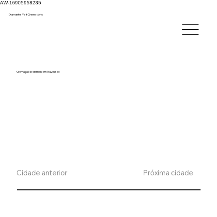
AW-16905958235
Diamante Pet C
rematório
Cremaçaõ de animais em Travessao
Cidade anterior
Próxima cidade