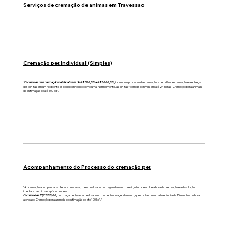
Serviços de cremação de animas em Travessao
Cremação pet Individual (Simples)
"O custo de uma cremação individual varia de R$700,00 a R$2.000,00,
incluindo o processo de cremação, a certidão de cremação e a entrega
das cinzas em um recipiente especial conhecido como urna. Normalmente, as cinzas ficam disponíveis em até 24 horas. Cremação para animais
de estimação de até 100 kg".
Acompanhamento do Processo do cremação pet
"A cremação acompanhada oferece um serviço personalizado, com agendamento prévio, o tutor escolhe a hora de cremação e a devolução
imediata das cinzas após o processo.
O custo é de R$3.000,00,
com pagamento a ser realizado no momento do agendamento, que conta com uma tolerância de 15 minutos do hora
ajendado. Cremação para animais de estimação de até 100 kg".."