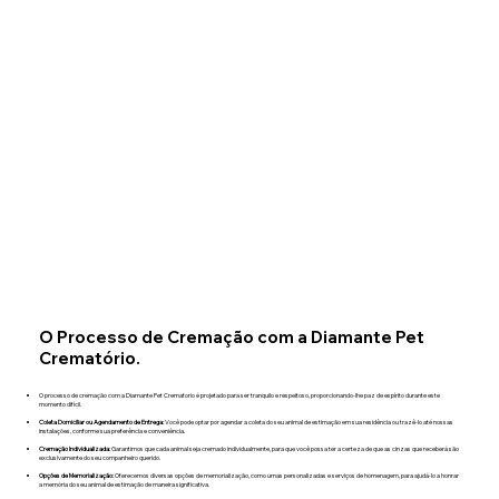
O Processo de Cremação com a Diamante Pet
Crematório.
O processo de cremação com a Diamante Pet Crematorio é projetado para ser tranquilo e respeitoso, proporcionando-lhe paz de espírito durante este
momento difícil.​
Coleta Domiciliar ou Agendamento de Entrega:
Você pode optar por agendar a coleta do seu animal de estimação em sua residência ou trazê-lo até nossas
instalações, conforme sua preferência e conveniência.
Cremação Individualizada:
Garantimos que cada animal seja cremado individualmente, para que você possa ter a certeza de que as cinzas que receberá são
exclusivamente do seu companheiro querido.
Opções de Memorialização:
Oferecemos diversas opções de memorialização, como urnas personalizadas e serviços de homenagem, para ajudá-lo a honrar
a memória do seu animal de estimação de maneira significativa.