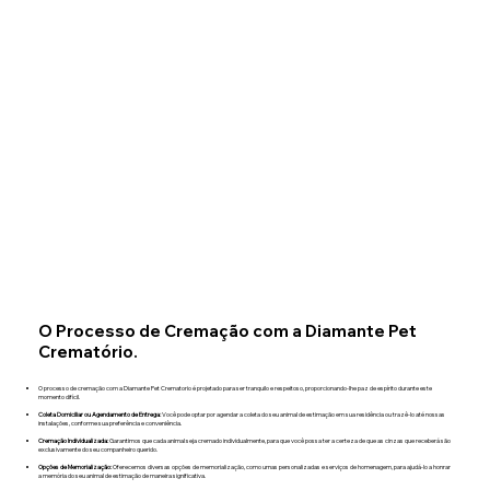
O Processo de Cremação com a Diamante Pet
Crematório.
O processo de cremação com a Diamante Pet Crematorio é projetado para ser tranquilo e respeitoso, proporcionando-lhe paz de espírito durante este
momento difícil.​
Coleta Domiciliar ou Agendamento de Entrega:
Você pode optar por agendar a coleta do seu animal de estimação em sua residência ou trazê-lo até nossas
instalações, conforme sua preferência e conveniência.
Cremação Individualizada:
Garantimos que cada animal seja cremado individualmente, para que você possa ter a certeza de que as cinzas que receberá são
exclusivamente do seu companheiro querido.
Opções de Memorialização:
Oferecemos diversas opções de memorialização, como urnas personalizadas e serviços de homenagem, para ajudá-lo a honrar
a memória do seu animal de estimação de maneira significativa.