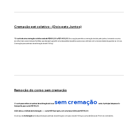
Cremação pet coletivo - (Dois pets Juntos)
"O custo de uma cremação coletiva varia de R$600,00 a R$1.400,00.
Essa opção permite a cremação de dois pets juntos, tornando-se uma
escolha mais acessível para famílias que desejam garantir uma despedida respeitosa para seus animais sem a necessidade de guardar as cinzas.
Cremação para animais de estimação de até 100 kg".
Remoção do corpo sem cremação
sem cremação
O custo para retirar um animal de estimação do local
varia. A principal despesa é o
transporte, que custa R$150,00.
Além disso, o método de incineração — custa R$15 por quilo, com uma taxa mínima de R$150,00.
O serviço de
incineração
está disponível para animais de estimação com peso de até 100 kg e a uma distância de 70 km do crematório.