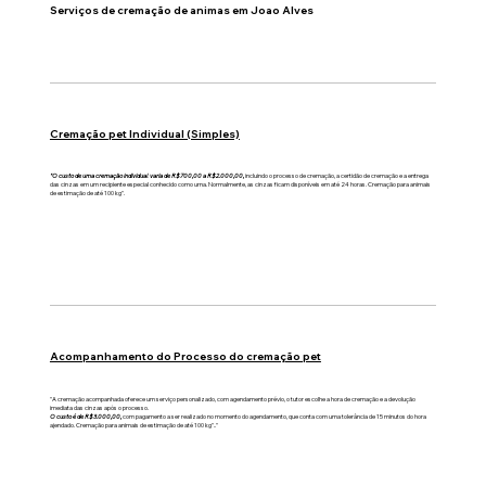
Serviços de cremação de animas em Joao Alves
Cremação pet Individual (Simples)
"O custo de uma cremação individual varia de R$700,00 a R$2.000,00,
incluindo o processo de cremação, a certidão de cremação e a entrega
das cinzas em um recipiente especial conhecido como urna. Normalmente, as cinzas ficam disponíveis em até 24 horas. Cremação para animais
de estimação de até 100 kg".
Acompanhamento do Processo do cremação pet
"A cremação acompanhada oferece um serviço personalizado, com agendamento prévio, o tutor escolhe a hora de cremação e a devolução
imediata das cinzas após o processo.
O custo é de R$3.000,00,
com pagamento a ser realizado no momento do agendamento, que conta com uma tolerância de 15 minutos do hora
ajendado. Cremação para animais de estimação de até 100 kg".."