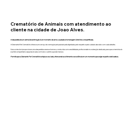
Crematório de Animais com atendimento ao
cliente na cidade de Joao Alves.
A despedida de um animal de estimação é um momento de amor, saudade e homenagem à história compartilhada.
A Diamante Pet Crematório oferece um serviço de cremação pet pautado pela dignidade, pelo respeito e pelo cuidado absoluto com cada detalhe.
Nossa missão é proporcionar uma despedida serena e honrosa, conduzida com sensibilidade, profissionalismo e atenção dedicada, para que a memória do
seu fiel companheiro seja preservada com todo o carinho que ele merece.
Permita que a Diamante Pet Crematório esteja ao seu lado, oferecendo acolhimento e excelência em um momento que exige respeito e delicadeza.