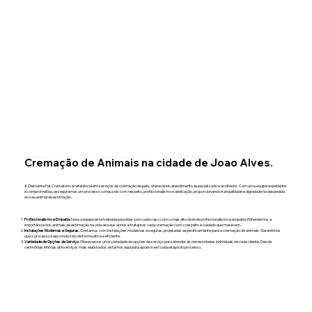
Cremação de Animais na cidade de Joao Alves.
A Diamante Pet Crematório é referência em serviços de cremação de pets, oferecendo atendimento especializado e acolhedor. Com uma equipe experiente
e comprometida, asseguramos um processo conduzido com respeito, profissionalismo e dedicação, proporcionando tranquilidade e dignidade na despedida
do seu animal de estimação.
Profissionalismo e Empatia:
Nossa equipe está treinada para lidar com cada caso com o mais alto nível de profissionalismo e empatia. Entendemos a
importância dos animais de estimação na vida de seus donos e tratamos cada cremação com o respeito e cuidado que merecem.
Instalações Modernas e Seguras:
Contamos com instalações modernas e seguras, projetadas especificamente para a cremação de animais. Garantimos
que o processo seja conduzido de forma ética e eficiente.
Variedade de Opções de Serviço:
Oferecemos uma variedade de opções de serviço para atender às necessidades individuais de cada cliente. Desde
cerimônias íntimas até serviços mais elaborados, estamos aqui para apoiá-lo em cada etapa do processo.