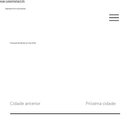
AW-16905958235
Diamante Pet C
rematório
Cremaçaõ de animais em Joao Alves
Cidade anterior
Próxima cidade