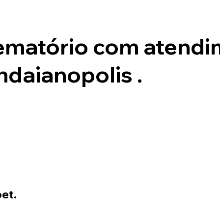
ematório com atend
ndaianopolis .
et.