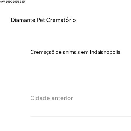
AW-16905958235
Diamante Pet C
rematório
Cremaçaõ de animais em Indaianopolis
Cidade anterior