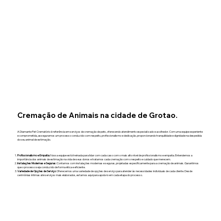
Cremação de Animais na cidade de Grotao.
A Diamante Pet Crematório é referência em serviços de cremação de pets, oferecendo atendimento especializado e acolhedor. Com uma equipe experiente
e comprometida, asseguramos um processo conduzido com respeito, profissionalismo e dedicação, proporcionando tranquilidade e dignidade na despedida
do seu animal de estimação.
Profissionalismo e Empatia:
Nossa equipe está treinada para lidar com cada caso com o mais alto nível de profissionalismo e empatia. Entendemos a
importância dos animais de estimação na vida de seus donos e tratamos cada cremação com o respeito e cuidado que merecem.
Instalações Modernas e Seguras:
Contamos com instalações modernas e seguras, projetadas especificamente para a cremação de animais. Garantimos
que o processo seja conduzido de forma ética e eficiente.
Variedade de Opções de Serviço:
Oferecemos uma variedade de opções de serviço para atender às necessidades individuais de cada cliente. Desde
cerimônias íntimas até serviços mais elaborados, estamos aqui para apoiá-lo em cada etapa do processo.