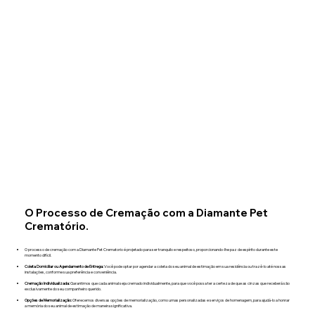
O Processo de Cremação com a Diamante Pet
Crematório.
O processo de cremação com a Diamante Pet Crematorio é projetado para ser tranquilo e respeitoso, proporcionando-lhe paz de espírito durante este
momento difícil.​
Coleta Domiciliar ou Agendamento de Entrega:
Você pode optar por agendar a coleta do seu animal de estimação em sua residência ou trazê-lo até nossas
instalações, conforme sua preferência e conveniência.
Cremação Individualizada:
Garantimos que cada animal seja cremado individualmente, para que você possa ter a certeza de que as cinzas que receberá são
exclusivamente do seu companheiro querido.
Opções de Memorialização:
Oferecemos diversas opções de memorialização, como urnas personalizadas e serviços de homenagem, para ajudá-lo a honrar
a memória do seu animal de estimação de maneira significativa.