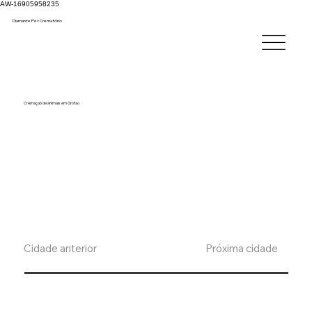
AW-16905958235
Diamante Pet C
rematório
Cremaçaõ de animais em Grotao
Cidade anterior
Próxima cidade