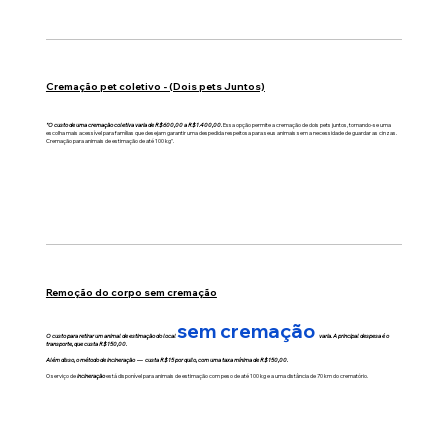
Cremação pet coletivo - (Dois pets Juntos)
"O custo de uma cremação coletiva varia de R$600,00 a R$1.400,00.
Essa opção permite a cremação de dois pets juntos, tornando-se uma
escolha mais acessível para famílias que desejam garantir uma despedida respeitosa para seus animais sem a necessidade de guardar as cinzas.
Cremação para animais de estimação de até 100 kg".
Remoção do corpo sem cremação
sem cremação
O custo para retirar um animal de estimação do local
varia. A principal despesa é o
transporte, que custa R$150,00.
Além disso, o método de incineração — custa R$15 por quilo, com uma taxa mínima de R$150,00.
O serviço de
incineração
está disponível para animais de estimação com peso de até 100 kg e a uma distância de 70 km do crematório.