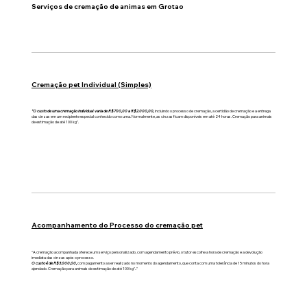
Serviços de cremação de animas em Grotao
Cremação pet Individual (Simples)
"O custo de uma cremação individual varia de R$700,00 a R$2.000,00,
incluindo o processo de cremação, a certidão de cremação e a entrega
das cinzas em um recipiente especial conhecido como urna. Normalmente, as cinzas ficam disponíveis em até 24 horas. Cremação para animais
de estimação de até 100 kg".
Acompanhamento do Processo do cremação pet
"A cremação acompanhada oferece um serviço personalizado, com agendamento prévio, o tutor escolhe a hora de cremação e a devolução
imediata das cinzas após o processo.
O custo é de R$3.000,00,
com pagamento a ser realizado no momento do agendamento, que conta com uma tolerância de 15 minutos do hora
ajendado. Cremação para animais de estimação de até 100 kg".."