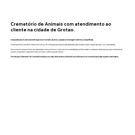
Crematório de Animais com atendimento ao
cliente na cidade de Grotao.
A despedida de um animal de estimação é um momento de amor, saudade e homenagem à história compartilhada.
A Diamante Pet Crematório oferece um serviço de cremação pet pautado pela dignidade, pelo respeito e pelo cuidado absoluto com cada detalhe.
Nossa missão é proporcionar uma despedida serena e honrosa, conduzida com sensibilidade, profissionalismo e atenção dedicada, para que a memória do
seu fiel companheiro seja preservada com todo o carinho que ele merece.
Permita que a Diamante Pet Crematório esteja ao seu lado, oferecendo acolhimento e excelência em um momento que exige respeito e delicadeza.