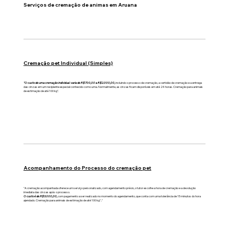
Serviços de cremação de animas em Aruana
Cremação pet Individual (Simples)
"O custo de uma cremação individual varia de R$700,00 a R$2.000,00,
incluindo o processo de cremação, a certidão de cremação e a entrega
das cinzas em um recipiente especial conhecido como urna. Normalmente, as cinzas ficam disponíveis em até 24 horas. Cremação para animais
de estimação de até 100 kg".
Acompanhamento do Processo do cremação pet
"A cremação acompanhada oferece um serviço personalizado, com agendamento prévio, o tutor escolhe a hora de cremação e a devolução
imediata das cinzas após o processo.
O custo é de R$3.000,00,
com pagamento a ser realizado no momento do agendamento, que conta com uma tolerância de 15 minutos do hora
ajendado. Cremação para animais de estimação de até 100 kg".."