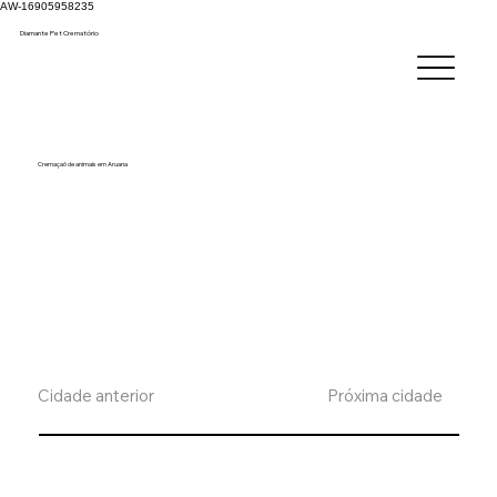
AW-16905958235
Diamante Pet C
rematório
Cremaçaõ de animais em Aruana
Cidade anterior
Próxima cidade