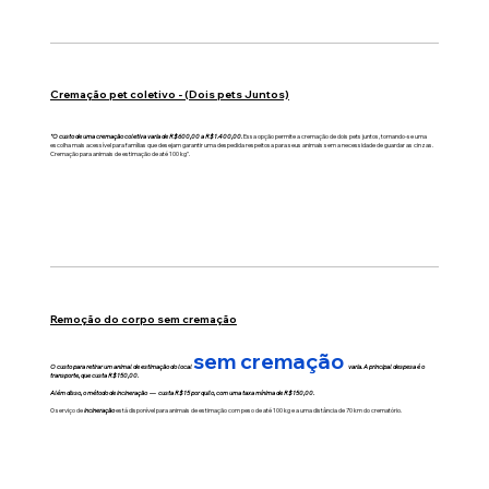
Cremação pet coletivo - (Dois pets Juntos)
"O custo de uma cremação coletiva varia de R$600,00 a R$1.400,00.
Essa opção permite a cremação de dois pets juntos, tornando-se uma
escolha mais acessível para famílias que desejam garantir uma despedida respeitosa para seus animais sem a necessidade de guardar as cinzas.
Cremação para animais de estimação de até 100 kg".
Remoção do corpo sem cremação
sem cremação
O custo para retirar um animal de estimação do local
varia. A principal despesa é o
transporte, que custa R$150,00.
Além disso, o método de incineração — custa R$15 por quilo, com uma taxa mínima de R$150,00.
O serviço de
incineração
está disponível para animais de estimação com peso de até 100 kg e a uma distância de 70 km do crematório.