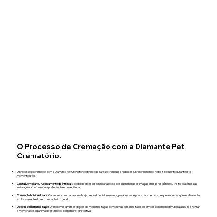
O Processo de Cremação com a Diamante Pet
Crematório.
O processo de cremação com a Diamante Pet Crematorio é projetado para ser tranquilo e respeitoso, proporcionando-lhe paz de espírito durante este
momento difícil.​
Coleta Domiciliar ou Agendamento de Entrega:
Você pode optar por agendar a coleta do seu animal de estimação em sua residência ou trazê-lo até nossas
instalações, conforme sua preferência e conveniência.
Cremação Individualizada:
Garantimos que cada animal seja cremado individualmente, para que você possa ter a certeza de que as cinzas que receberá são
exclusivamente do seu companheiro querido.
Opções de Memorialização:
Oferecemos diversas opções de memorialização, como urnas personalizadas e serviços de homenagem, para ajudá-lo a honrar
a memória do seu animal de estimação de maneira significativa.