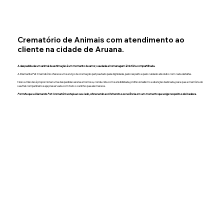
Crematório de Animais com atendimento ao
cliente na cidade de Aruana.
A despedida de um animal de estimação é um momento de amor, saudade e homenagem à história compartilhada.
A Diamante Pet Crematório oferece um serviço de cremação pet pautado pela dignidade, pelo respeito e pelo cuidado absoluto com cada detalhe.
Nossa missão é proporcionar uma despedida serena e honrosa, conduzida com sensibilidade, profissionalismo e atenção dedicada, para que a memória do
seu fiel companheiro seja preservada com todo o carinho que ele merece.
Permita que a Diamante Pet Crematório esteja ao seu lado, oferecendo acolhimento e excelência em um momento que exige respeito e delicadeza.