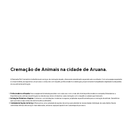
Cremação de Animais na cidade de Aruana.
A Diamante Pet Crematório é referência em serviços de cremação de pets, oferecendo atendimento especializado e acolhedor. Com uma equipe experiente
e comprometida, asseguramos um processo conduzido com respeito, profissionalismo e dedicação, proporcionando tranquilidade e dignidade na despedida
do seu animal de estimação.
Profissionalismo e Empatia:
Nossa equipe está treinada para lidar com cada caso com o mais alto nível de profissionalismo e empatia. Entendemos a
importância dos animais de estimação na vida de seus donos e tratamos cada cremação com o respeito e cuidado que merecem.
Instalações Modernas e Seguras:
Contamos com instalações modernas e seguras, projetadas especificamente para a cremação de animais. Garantimos
que o processo seja conduzido de forma ética e eficiente.
Variedade de Opções de Serviço:
Oferecemos uma variedade de opções de serviço para atender às necessidades individuais de cada cliente. Desde
cerimônias íntimas até serviços mais elaborados, estamos aqui para apoiá-lo em cada etapa do processo.